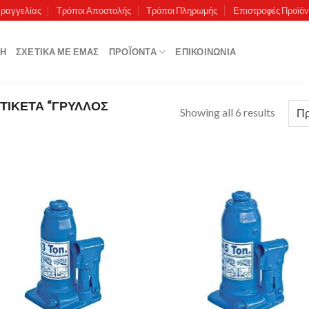
αραγγελίας
Τρόποι Αποστολής
Τρόποι Πληρωμής
Επιστροφές Προϊό
ΚΉ
ΣΧΕΤΙΚΆ ΜΕ ΕΜΆΣ
ΠΡΟΪΌΝΤΑ
ΕΠΙΚΟΙΝΩΝΊΑ
ΤΙΚΈΤΑ “ΓΡΥΛΛΟΣ
Showing all 6 results
Πρόσθήκη
Πρόσθ
στην λίστα
στην λ
επιθυμιών
επιθυ