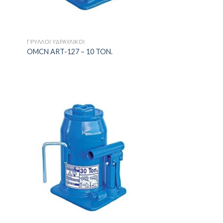
+
ΓΡΎΛΛΟΙ ΥΔΡΑΥΛΙΚΟΊ
OMCN ART-127 – 10 TON.
ήκη
Πρόσθήκη
ίστα
στην λίστα
μιών
επιθυμιών
+