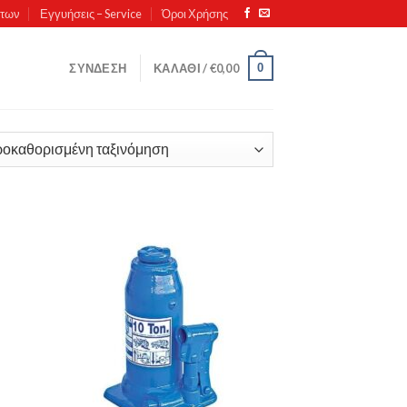
ντων
Εγγυήσεις – Service
Όροι Χρήσης
0
ΣΎΝΔΕΣΗ
ΚΑΛΆΘΙ /
€
0,00
ήκη
Πρόσθήκη
ίστα
στην λίστα
μιών
επιθυμιών