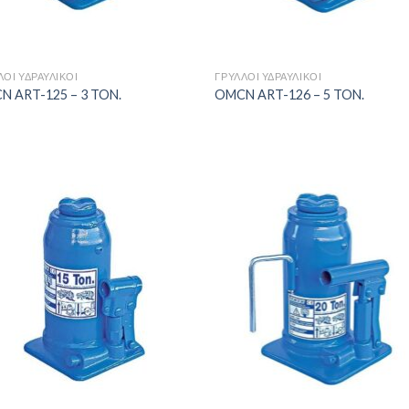
+
ΛΟΙ ΥΔΡΑΥΛΙΚΟΊ
ΓΡΎΛΛΟΙ ΥΔΡΑΥΛΙΚΟΊ
N ART-125 – 3 TON.
OMCN ART-126 – 5 TON.
Πρόσθήκη
Πρόσθ
στην λίστα
στην λ
επιθυμιών
επιθυ
+