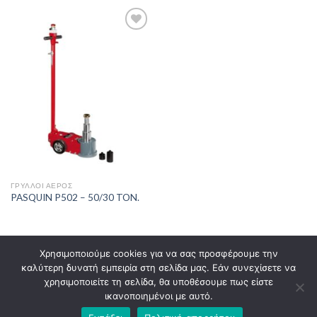
Πρόσθήκη
στην λίστα
επιθυμιών
ΓΡΎΛΛΟΙ ΑΈΡΟΣ
PASQUIN P502 – 50/30 TON.
Χρησιμοποιούμε cookies για να σας προσφέρουμε την
καλύτερη δυνατή εμπειρία στη σελίδα μας. Εάν συνεχίσετε να
ΤΡΌΠΟΙ ΠΑΡΑΓΓΕΛΊΑΣ
ΤΡΌΠΟΙ ΑΠΟΣΤΟΛΉΣ
χρησιμοποιείτε τη σελίδα, θα υποθέσουμε πως είστε
ΤΡΌΠΟΙ ΠΛΗΡΩΜΉΣ
ΕΠΙΣΤΡΟΦΈΣ ΠΡΟΪΌΝΤΩΝ
ικανοποιημένοι με αυτό.
ΕΓΓΥΉΣΕΙΣ – SERVICE
ΌΡΟΙ ΧΡΉΣΗΣ