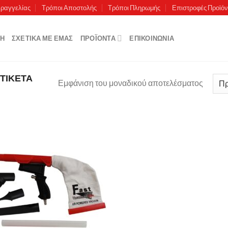
αραγγελίας
Τρόποι Αποστολής
Τρόποι Πληρωμής
Επιστροφές Προϊό
ΚΉ
ΣΧΕΤΙΚΆ ΜΕ ΕΜΆΣ
ΠΡΟΪΌΝΤΑ
ΕΠΙΚΟΙΝΩΝΊΑ
ΤΙΚΈΤΑ
Εμφάνιση του μοναδικού αποτελέσματος
Πρόσθήκη
στην λίστα
επιθυμιών