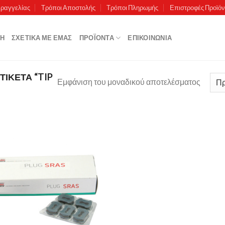
αραγγελίας
Τρόποι Αποστολής
Τρόποι Πληρωμής
Επιστροφές Προϊό
ΚΉ
ΣΧΕΤΙΚΆ ΜΕ ΕΜΆΣ
ΠΡΟΪΌΝΤΑ
ΕΠΙΚΟΙΝΩΝΊΑ
ΤΙΚΈΤΑ “TIP
Εμφάνιση του μοναδικού αποτελέσματος
Πρόσθήκη
στην λίστα
επιθυμιών