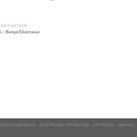
ΑΤΑ ΕΛΑΣΤΙΚΏΝ
 – Βύσμα Ελαστικών
ΡΌΠΟΙ ΠΛΗΡΩΜΉΣ
ΕΠΙΣΤΡΟΦΈΣ ΠΡΟΪΌΝΤΩΝ
ΕΓΓΥΉΣΕΙΣ – SERVICE