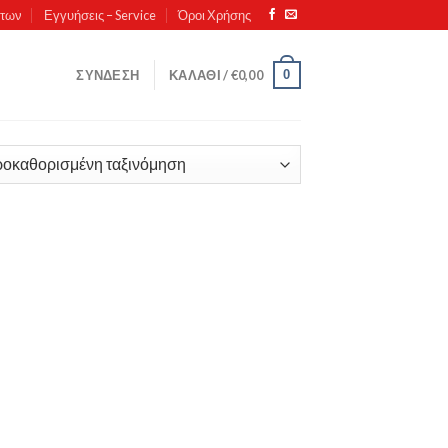
ντων
Εγγυήσεις – Service
Όροι Χρήσης
0
ΣΎΝΔΕΣΗ
ΚΑΛΆΘΙ /
€
0,00