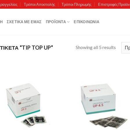
αραγγελίας
Τρόποι Αποστολής
Τρόποι Πληρωμής
Επιστροφές Προϊό
ΚΉ
ΣΧΕΤΙΚΆ ΜΕ ΕΜΆΣ
ΠΡΟΪΌΝΤΑ
ΕΠΙΚΟΙΝΩΝΊΑ
Showing all 5 results
ΙΚΈΤΑ “TIP TOP UP”
Πρόσθήκη
Πρόσθ
στην λίστα
στην λ
επιθυμιών
επιθυ