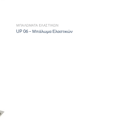
+
ΜΠΑΛΏΜΑΤΑ ΕΛΑΣΤΙΚΏΝ
UP 06 – Μπάλωμα Ελαστικών
ήκη
ίστα
μιών