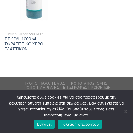
ΧΗΜΙΚΆ ΒΟΥΛΚΑΝΙΣΜΟΎ
TT SEAL 1000 ml –
ΣΦΡΑΓΙΣΤΙΚΟ ΥΓΡΟ
ΕΛΑΣΤΙΚΩΝ
ΤΡΌΠΟΙ ΠΑΡΑΓΓΕΛΊΑΣ
ΤΡΌΠΟΙ ΑΠΟΣΤΟΛΉΣ
ΤΡΌΠΟΙ ΠΛΗΡΩΜΉΣ
ΕΠΙΣΤΡΟΦΈΣ ΠΡΟΪΌΝΤΩΝ
ΕΓΓΥΉΣΕΙΣ – SERVICE
ΌΡΟΙ ΧΡΉΣΗΣ
Χρησιμοποιούμε cookies για να σας προσφέρουμε την
Copyright 2026 ©
tiretech.gr
καλύτερη δυνατή εμπειρία στη σελίδα μας. Εάν συνεχίσετε να
χρησιμοποιείτε τη σελίδα, θα υποθέσουμε πως είστε
ικανοποιημένοι με αυτό.
Εντάξει
Πολιτική απορρήτου