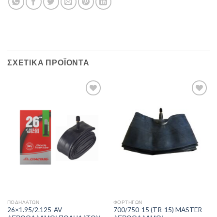
ΣΧΕΤΙΚΆ ΠΡΟΪΌΝΤΑ
Πρόσθήκη
Πρόσθήκη
στην λίστα
στην λίστα
επιθυμιών
επιθυμιών
ΠΟΔΗΛΆΤΩΝ
ΦΟΡΤΗΓΏΝ
26×1.95/2.125-AV
700/750-15 (TR-15) MASTER