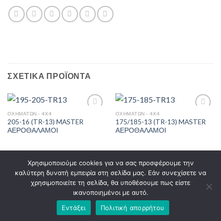
ΣΧΕΤΙΚΆ ΠΡΟΪΌΝΤΑ
ΟΧΗΜΆΤΩΝ - 4X4
ΟΧΗΜΆΤΩΝ - 4X4
205-16 (TR-13) MASTER
175/185-13 (TR-13) MASTER
ΑΕΡΟΘΑΛΑΜΟΙ
ΑΕΡΟΘΑΛΑΜΟΙ
Πρόσθήκη
Πρόσθήκη
στην λίστα
στην λίστα
επιθυμιών
επιθυμιών
Χρησιμοποιούμε cookies για να σας προσφέρουμε την
καλύτερη δυνατή εμπειρία στη σελίδα μας. Εάν συνεχίσετε να
ΤΡΌΠΟΙ ΠΑΡΑΓΓΕΛΊΑΣ
ΤΡΌΠΟΙ ΑΠΟΣΤΟΛΉΣ
χρησιμοποιείτε τη σελίδα, θα υποθέσουμε πως είστε
ΤΡΌΠΟΙ ΠΛΗΡΩΜΉΣ
ΕΠΙΣΤΡΟΦΈΣ ΠΡΟΪΌΝΤΩΝ
ικανοποιημένοι με αυτό.
ΕΓΓΥΉΣΕΙΣ – SERVICE
ΌΡΟΙ ΧΡΉΣΗΣ
Εντάξει
Πολιτική απορρήτου
Copyright 2026 ©
tiretech.gr