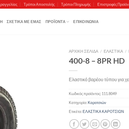
αραγγελίας
Τρόποι Αποστολής
Τρόποι Πληρωμής
Επιστροφές Προϊό
ΚΉ
ΣΧΕΤΙΚΆ ΜΕ ΕΜΆΣ
ΠΡΟΪΌΝΤΑ
ΕΠΙΚΟΙΝΩΝΊΑ
ΑΡΧΙΚΉ ΣΕΛΊΔΑ
/
ΕΛΑΣΤΙΚΑ
/
400-8 – 8PR HD
Πρόσθήκη
Ελαστικό βαρέου τύπου για χε
στην λίστα
επιθυμιών
Κωδικός προϊόντος:
111.8049
Κατηγορία:
Καροτσιών
Ετικέτα:
ΕΛΑΣΤΙΚΑ ΚΑΡΟΤΣΙΩΝ