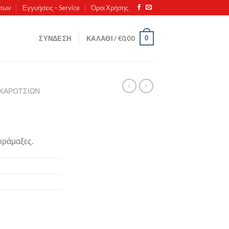
ντων
Εγγυήσεις – Service
Όροι Χρήσης
0
ΣΎΝΔΕΣΗ
ΚΑΛΆΘΙ /
€
0,00
ΚΑΡΟΤΣΙΏΝ
ιράμαξες.