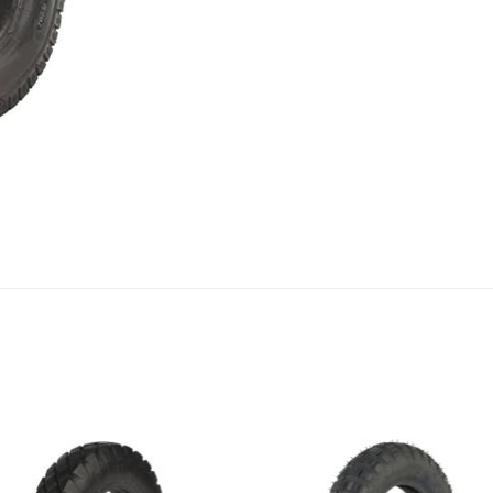
Πρόσθήκη
Πρόσθ
στην λίστα
στην λί
επιθυμιών
επιθυμ