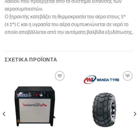
λαδιού που προέρχεται από το σύστημα λίπανσης των
αεροσυμπιεστών.
Ο ξηραντής κατεβάζει τη θερμοκρασία του αέρα στους 5°
(±1°) C και η υγρασία του αέρα συμπυκνώνεται σε νερό το
οποίο αποβάλλεται από την αυτόματη βαλβίδα εξυδάτωσης.
ΣΧΕΤΙΚΆ ΠΡΟΪΌΝΤΑ
Πρόσθήκη
Πρόσθήκη
στην λίστα
στην λίστα
επιθυμιών
επιθυμιών