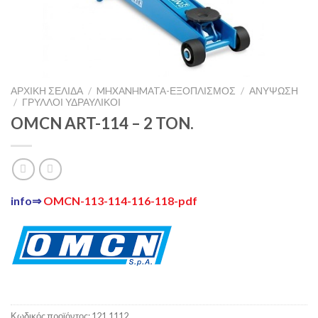
ΑΡΧΙΚΉ ΣΕΛΊΔΑ
/
MHXANHMATA-ΕΞΟΠΛΙΣΜΟΣ
/
ΑΝΎΨΩΣΗ
/
ΓΡΎΛΛΟΙ ΥΔΡΑΥΛΙΚΟΊ
OMCN ART-114 – 2 TON.
info⇒
OMCN-113-114-116-118-pdf
Κωδικός προϊόντος:
121.1112