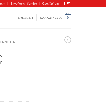
ντων
Εγγυήσεις – Service
Όροι Χρήσης
0
ΣΎΝΔΕΣΗ
ΚΑΛΆΘΙ /
€
0,00
ΚΑΡΦΩΤΆ
ς
r