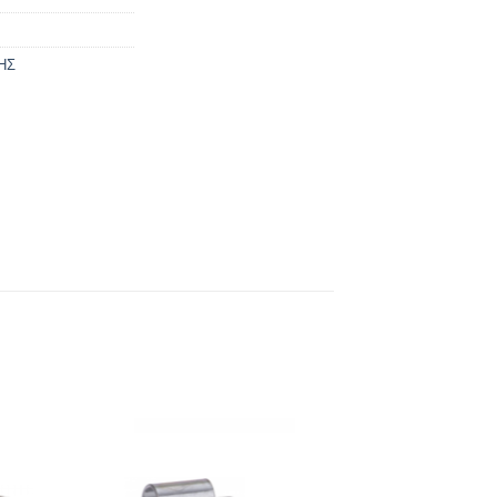
ΗΣ
ήκη
Πρόσθήκη
στα
στην λίστα
ιών
επιθυμιών