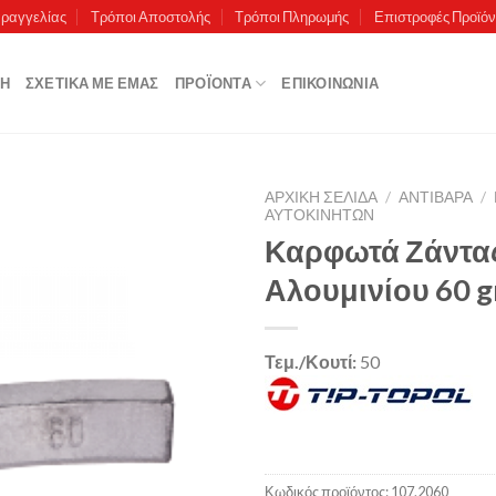
αραγγελίας
Τρόποι Αποστολής
Τρόποι Πληρωμής
Επιστροφές Προϊό
ΚΉ
ΣΧΕΤΙΚΆ ΜΕ ΕΜΆΣ
ΠΡΟΪΌΝΤΑ
ΕΠΙΚΟΙΝΩΝΊΑ
ΑΡΧΙΚΉ ΣΕΛΊΔΑ
/
ΑΝΤΙΒΑΡΑ
/
ΑΥΤΟΚΙΝΉΤΩΝ
Καρφωτά Ζάντα
Αλουμινίου 60 g
Πρόσθήκη
στην λίστα
επιθυμιών
Τεμ./Κουτί:
50
Κωδικός προϊόντος:
107.2060