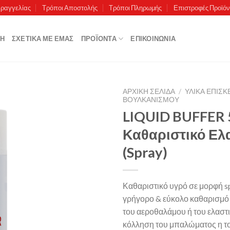
αραγγελίας
Τρόποι Αποστολής
Τρόποι Πληρωμής
Επιστροφές Προϊό
ΚΉ
ΣΧΕΤΙΚΆ ΜΕ ΕΜΆΣ
ΠΡΟΪΌΝΤΑ
ΕΠΙΚΟΙΝΩΝΊΑ
ΑΡΧΙΚΉ ΣΕΛΊΔΑ
/
ΥΛΙΚΑ ΕΠΙΣ
ΒΟΥΛΚΑΝΙΣΜΟΎ
LIQUID BUFFER 
Καθαριστικό Ελ
Πρόσθήκη
στην λίστα
(Spray)
επιθυμιών
Καθαριστικό υγρό σε μορφή sp
γρήγορο & εύκολο καθαρισμό 
του αεροθαλάμου ή του ελαστι
κόλληση του μπαλώματος η τ