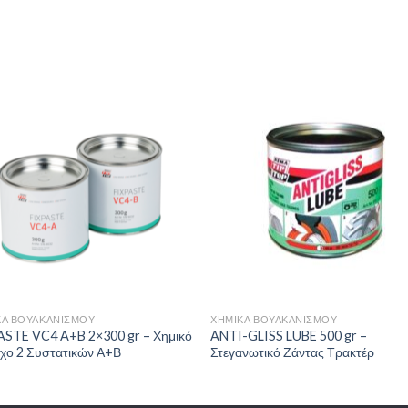
Πρόσθήκη
Πρόσθ
στην λίστα
στην λί
επιθυμιών
επιθυμ
+
ΚΆ ΒΟΥΛΚΑΝΙΣΜΟΎ
ΧΗΜΙΚΆ ΒΟΥΛΚΑΝΙΣΜΟΎ
ASTE VC4 A+B 2×300 gr – Χημικό
ANTI-GLISS LUBE 500 gr –
ιχο 2 Συστατικών Α+Β
Στεγανωτικό Ζάντας Τρακτέρ