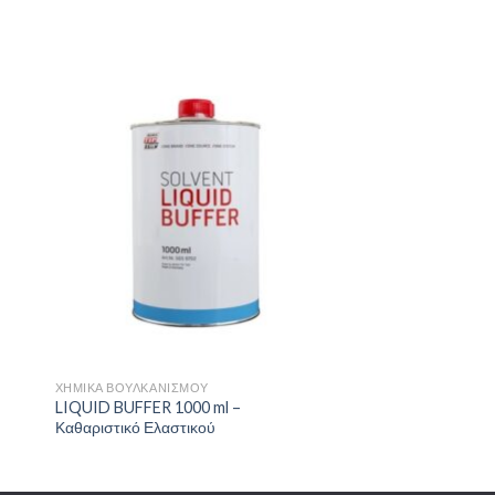
ήκη
Πρόσθήκη
στα
στην λίστα
ιών
επιθυμιών
+
ΧΗΜΙΚΆ ΒΟΥΛΚΑΝΙΣΜΟΎ
LIQUID BUFFER 1000 ml –
Καθαριστικό Ελαστικού