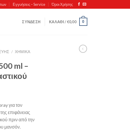
ντων
Εγγυήσεις – Service
Όροι Χρήσης
0
ΣΎΝΔΕΣΗ
ΚΑΛΆΘΙ /
€
0,00
ΚΕΥΗΣ
/
ΧΗΜΙΚΆ
500 ml –
αστικού
ray για τον
της επιφάνειας
κού πριν από την
ου μανσόν.