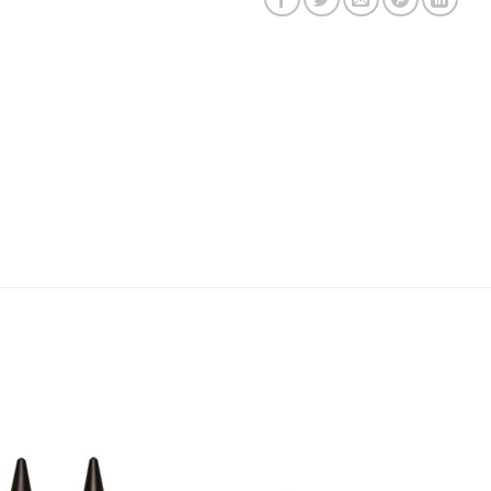
Πρόσθήκη
Πρόσθ
στην λίστα
στην λί
επιθυμιών
επιθυμ