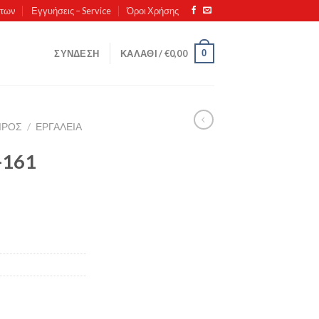
ντων
Εγγυήσεις – Service
Όροι Χρήσης
0
ΣΎΝΔΕΣΗ
ΚΑΛΆΘΙ /
€
0,00
ΙΡΟΣ
/
ΕΡΓΑΛΕΊΑ
-161