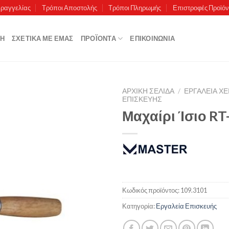
αραγγελίας
Τρόποι Αποστολής
Τρόποι Πληρωμής
Επιστροφές Προϊό
ΚΉ
ΣΧΕΤΙΚΆ ΜΕ ΕΜΆΣ
ΠΡΟΪΌΝΤΑ
ΕΠΙΚΟΙΝΩΝΊΑ
ΑΡΧΙΚΉ ΣΕΛΊΔΑ
/
ΕΡΓΑΛΕΙΑ ΧΕ
ΕΠΙΣΚΕΥΉΣ
Μαχαίρι Ίσιο RT
Πρόσθήκη
στην λίστα
επιθυμιών
Κωδικός προϊόντος:
109.3101
Κατηγορία:
Εργαλεία Επισκευής