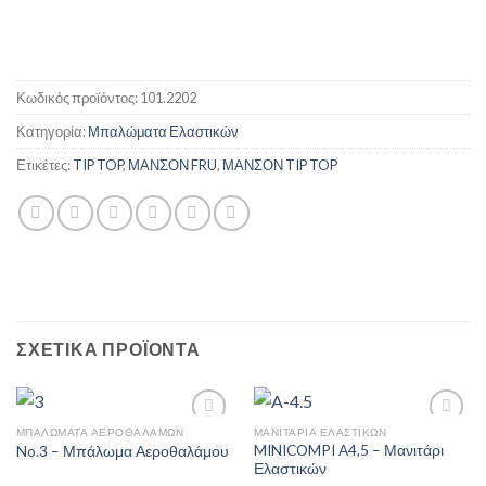
Κωδικός προϊόντος:
101.2202
Κατηγορία:
Μπαλώματα Ελαστικών
Ετικέτες:
TIP TOP
,
ΜΑΝΣΟΝ FRU
,
ΜΑΝΣΟΝ TIP TOP
ΣΧΕΤΙΚΆ ΠΡΟΪΌΝΤΑ
ΜΠΑΛΏΜΑΤΑ ΑΕΡΟΘΑΛΆΜΩΝ
ΜΑΝΙΤΆΡΙΑ ΕΛΑΣΤΙΚΏΝ
MINICOMPI A4,5 – Μανιτάρι
No.3 – Μπάλωμα Αεροθαλάμου
Ελαστικών
Πρόσθήκη
Πρόσθήκη