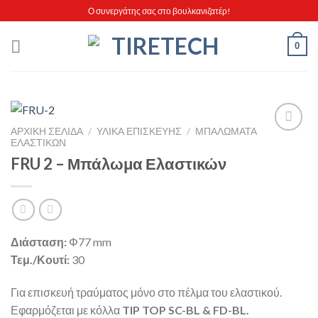
Skip
Ο συνεργάτης σας στο βουλκανιζατέρ!
to
content
0
ΑΡΧΙΚΉ ΣΕΛΊΔΑ
/
ΥΛΙΚΑ ΕΠΙΣΚΕΥΗΣ
/
ΜΠΑΛΏΜΑΤΑ
ΕΛΑΣΤΙΚΏΝ
FRU 2 – Μπάλωμα Ελαστικών
Πρόσθήκη
στην λίστα
επιθυμιών
Διάσταση:
Φ77 mm
Τεμ./Κουτί:
30
Για επισκευή τραύματος μόνο στο πέλμα του ελαστικού.
Εφαρμόζεται με κόλλα
TIP TOP SC-BL & FD-BL.