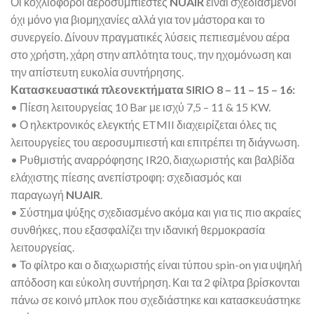
Οι κοχλιοφόροι αεροσυμπιεστές
NUAIR
είναι σχεδιασμένοι
όχι μόνο για βιομηχανίες αλλά για τον μάστορα και το
συνεργείο. Δίνουν πραγματικές λύσεις πεπιεσμένου αέρα
στο χρήστη, χάρη στην απλότητα τους, την ηχομόνωση και
την απίστευτη ευκολία συντήρησης.
Κατασκευαστικά πλεονεκτήματα SIRIO 8 – 11 – 15 – 16:
• Πίεση λειτουργείας 10 Bar με ισχύ 7,5 – 11 & 15 KW.
• Ο ηλεκτρονικός ελεγκτής ETMII διαχειρίζεται όλες τις
λειτουργείες του αεροσυμπιεστή και επιτρέπει τη διάγνωση.
• Ρυθμιστής αναρρόφησης IR20, διαχωριστής και βαλβίδα
ελάχιστης πίεσης ανεπίστροφη: σχεδιασμός και
παραγωγή
NUAIR
.
• Σύστημα ψύξης σχεδιασμένο ακόμα και για τις πιο ακραίες
συνθήκες, που εξασφαλίζει την ιδανική θερμοκρασία
λειτουργείας.
• Το φίλτρο και ο διαχωριστής είναι τύπου spin-on για υψηλή
απόδοση και εύκολη συντήρηση. Και τα 2 φίλτρα βρίσκονται
πάνω σε κοινό μπλοκ που σχεδιάστηκε και κατασκευάστηκε