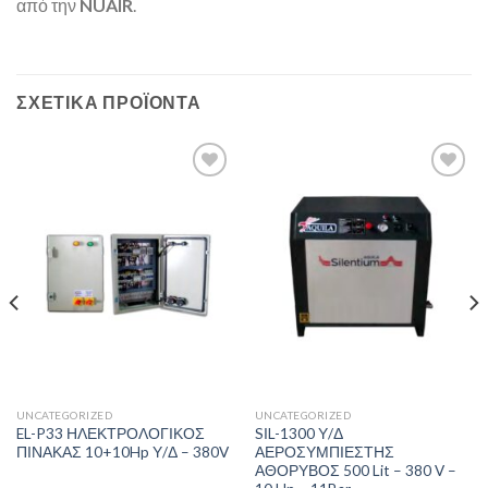
από την
NUAIR
.
ΣΧΕΤΙΚΆ ΠΡΟΪΌΝΤΑ
Πρόσθήκη
Πρόσθήκη
στην λίστα
στην λίστα
επιθυμιών
επιθυμιών
UNCATEGORIZED
UNCATEGORIZED
EL-P33 ΗΛΕΚΤΡΟΛΟΓΙΚΟΣ
SΙL-1300 Υ/Δ
ΠΙΝΑΚΑΣ 10+10Hp Υ/Δ – 380V
ΑΕΡΟΣΥΜΠΙΕΣΤΗΣ
ΑΘΟΡΥΒΟΣ 500 Lit – 380 V –