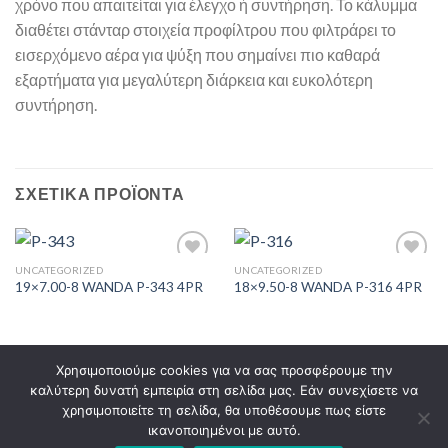
χρόνο που απαιτείται για έλεγχο ή συντήρηση. Το κάλυμμα
διαθέτει στάνταρ στοιχεία προφίλτρου που φιλτράρει το
εισερχόμενο αέρα για ψύξη που σημαίνει πιο καθαρά
εξαρτήματα για μεγαλύτερη διάρκεια και ευκολότερη
συντήρηση.
ΣΧΕΤΙΚΆ ΠΡΟΪΌΝΤΑ
UNCATEGORIZED
UNCATEGORIZED
19×7.00-8 WANDA P-343 4PR
18×9.50-8 WANDA P-316 4PR
Πρόσθήκη
Πρόσθήκη
στην λίστα
στην λίστα
επιθυμιών
επιθυμιών
Χρησιμοποιούμε cookies για να σας προσφέρουμε την
καλύτερη δυνατή εμπειρία στη σελίδα μας. Εάν συνεχίσετε να
ΤΡΌΠΟΙ ΠΑΡΑΓΓΕΛΊΑΣ
ΤΡΌΠΟΙ ΑΠΟΣΤΟΛΉΣ
χρησιμοποιείτε τη σελίδα, θα υποθέσουμε πως είστε
ΤΡΌΠΟΙ ΠΛΗΡΩΜΉΣ
ΕΠΙΣΤΡΟΦΈΣ ΠΡΟΪΌΝΤΩΝ
ικανοποιημένοι με αυτό.
ΕΓΓΥΉΣΕΙΣ – SERVICE
ΌΡΟΙ ΧΡΉΣΗΣ