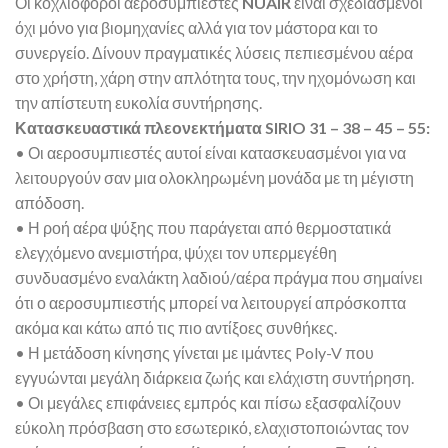
Οι κοχλιοφόροι αεροσυμπιεστές
NUAIR
είναι σχεδιασμένοι
όχι μόνο για βιομηχανίες αλλά για τον μάστορα και το
συνεργείο. Δίνουν πραγματικές λύσεις πεπιεσμένου αέρα
στο χρήστη, χάρη στην απλότητα τους, την ηχομόνωση και
την απίστευτη ευκολία συντήρησης.
Κατασκευαστικά πλεονεκτήματα SIRIO 31 – 38 – 45 – 55:
• Οι αεροσυμπιεστές αυτοί είναι κατασκευασμένοι για να
λειτουργούν σαν μια ολοκληρωμένη μονάδα με τη μέγιστη
απόδοση.
• Η ροή αέρα ψύξης που παράγεται από θερμοστατικά
ελεγχόμενο ανεμιστήρα, ψύχει τον υπερμεγέθη
συνδυασμένο εναλάκτη λαδιού/αέρα πράγμα που σημαίνει
ότι ο αεροσυμπιεστής μπορεί να λειτουργεί απρόσκοπτα
ακόμα και κάτω από τις πιο αντίξοες συνθήκες.
• Η μετάδοση κίνησης γίνεται με ιμάντες Poly-V που
εγγυώνται μεγάλη διάρκεια ζωής και ελάχιστη συντήρηση.
• Οι μεγάλες επιφάνειες εμπρός και πίσω εξασφαλίζουν
εύκολη πρόσβαση στο εσωτερικό, ελαχιστοποιώντας τον