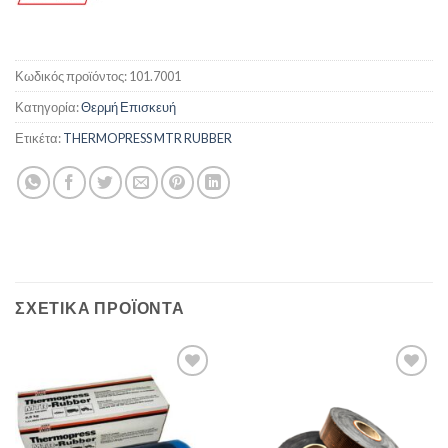
Κωδικός προϊόντος:
101.7001
Κατηγορία:
Θερμή Επισκευή
Ετικέτα:
THERMOPRESS MTR RUBBER
ΣΧΕΤΙΚΆ ΠΡΟΪΌΝΤΑ
Πρόσθήκη
Πρόσθήκη
στην λίστα
στην λίστα