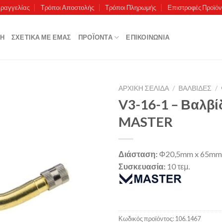
αραγγελίας
Τρόποι Αποστολής
Τρόποι Πληρωμής
Επιστροφές Προϊό
ΚΉ
ΣΧΕΤΙΚΆ ΜΕ ΕΜΆΣ
ΠΡΟΪΌΝΤΑ
ΕΠΙΚΟΙΝΩΝΊΑ
ΑΡΧΙΚΉ ΣΕΛΊΔΑ
/
ΒΑΛΒΙΔΕΣ
/
V3-16-1 – Βαλβί
MASTER
Πρόσθήκη
στην λίστα
επιθυμιών
Διάσταση:
Φ20,5mm x 65mm
Συσκευασία:
10 τεμ.
Κωδικός προϊόντος:
106.1467