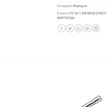
Κατηγορία:
Φορτηγών
Ετικέτες:
V3-16-1
,
ΒΑΛΒΙΔΕΣ PILOT
ΦΟΡΤΗΓΩΝ
Πρόσθήκη
Πρόσθ
στην λίστα
στην λί
επιθυμιών
επιθυμ