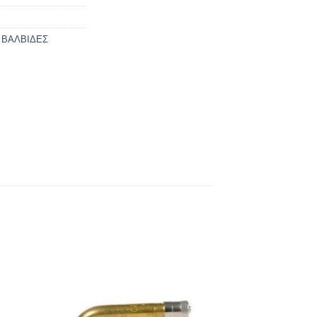
,
ΒΑΛΒΙΔΕΣ
ήκη
Πρόσθήκη
στα
στην λίστα
ιών
επιθυμιών