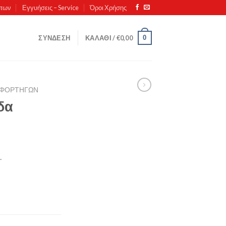
ντων
Εγγυήσεις – Service
Όροι Χρήσης
0
ΣΎΝΔΕΣΗ
ΚΑΛΆΘΙ /
€
0,00
ΦΟΡΤΗΓΏΝ
δα
.