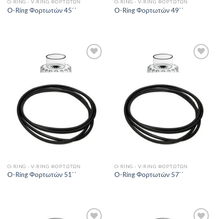
O-RING - V-RING ΦΟΡΤΩΤΏΝ
O-RING - V-RING ΦΟΡΤΩΤΏΝ
Ο-Ring Φορτωτών 45΄΄
Ο-Ring Φορτωτών 49΄΄
Πρόσθήκη
Πρόσθήκη
στην λίστα
στην λίστα
επιθυμιών
επιθυμιών
O-RING - V-RING ΦΟΡΤΩΤΏΝ
O-RING - V-RING ΦΟΡΤΩΤΏΝ
Ο-Ring Φορτωτών 51΄΄
Ο-Ring Φορτωτών 57΄΄