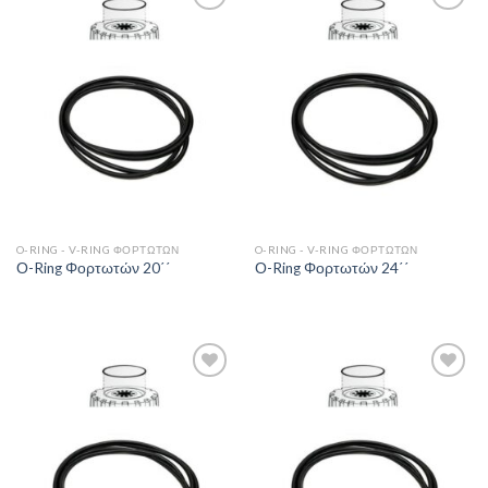
Πρόσθήκη
Πρόσθήκη
στην λίστα
στην λίστα
επιθυμιών
επιθυμιών
O-RING - V-RING ΦΟΡΤΩΤΏΝ
O-RING - V-RING ΦΟΡΤΩΤΏΝ
Ο-Ring Φορτωτών 20΄΄
Ο-Ring Φορτωτών 24΄΄
Πρόσθήκη
Πρόσθήκη
στην λίστα
στην λίστα
επιθυμιών
επιθυμιών