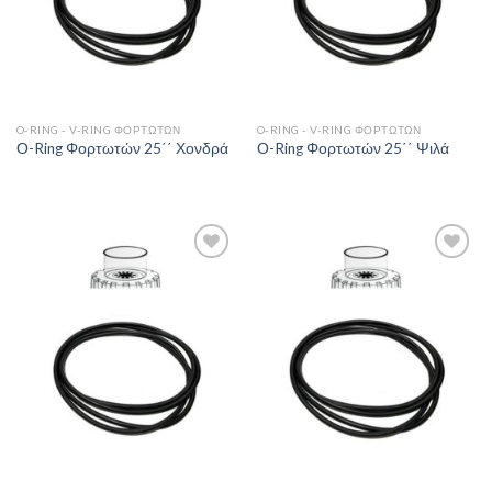
O-RING - V-RING ΦΟΡΤΩΤΏΝ
O-RING - V-RING ΦΟΡΤΩΤΏΝ
Ο-Ring Φορτωτών 25΄΄ Χονδρά
Ο-Ring Φορτωτών 25΄΄ Ψιλά
Πρόσθήκη
Πρόσθήκη
στην λίστα
στην λίστα
επιθυμιών
επιθυμιών