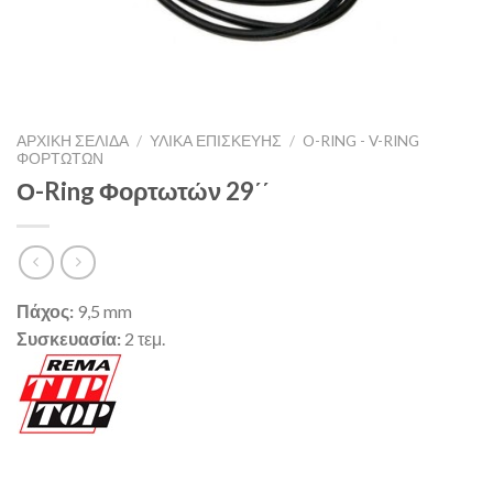
ΑΡΧΙΚΉ ΣΕΛΊΔΑ
/
ΥΛΙΚΑ ΕΠΙΣΚΕΥΗΣ
/
O-RING - V-RING
ΦΟΡΤΩΤΏΝ
Ο-Ring Φορτωτών 29΄΄
Πάχος:
9,5 mm
Συσκευασία:
2 τεμ.