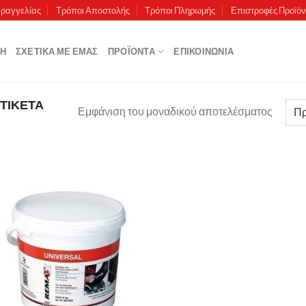
αραγγελίας
Τρόποι Αποστολής
Τρόποι Πληρωμής
Επιστροφές Προϊό
ΚΉ
ΣΧΕΤΙΚΆ ΜΕ ΕΜΆΣ
ΠΡΟΪΌΝΤΑ
ΕΠΙΚΟΙΝΩΝΊΑ
ΤΙΚΈΤΑ
Εμφάνιση του μοναδικού αποτελέσματος
Πρόσθήκη
στην λίστα
επιθυμιών