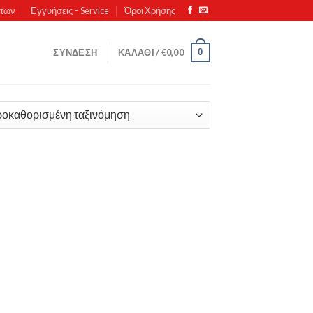
ντων
Εγγυήσεις – Service
Όροι Χρήσης
0
ΣΎΝΔΕΣΗ
ΚΑΛΆΘΙ /
€
0,00