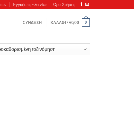
ντων
Εγγυήσεις – Service
Όροι Χρήσης
0
ΣΎΝΔΕΣΗ
ΚΑΛΆΘΙ /
€
0,00