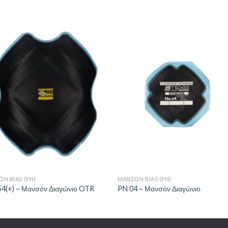
Πρόσθήκη
Πρόσθ
στην λίστα
στην λί
επιθυμιών
επιθυμ
+
Ν BIAS (PN)
ΜΑΝΣΌΝ BIAS (PN)
54(+) – Μανσόν Διαγώνιο OTR
PN 04 – Μανσόν Διαγώνιο