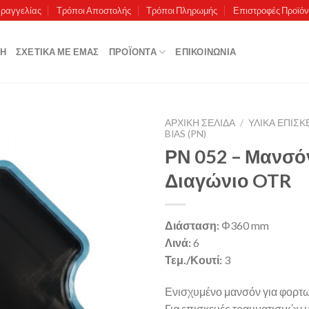
αραγγελίας
Τρόποι Αποστολής
Τρόποι Πληρωμής
Επιστροφές Προϊό
ΚΉ
ΣΧΕΤΙΚΆ ΜΕ ΕΜΆΣ
ΠΡΟΪΌΝΤΑ
ΕΠΙΚΟΙΝΩΝΊΑ
ΑΡΧΙΚΉ ΣΕΛΊΔΑ
/
ΥΛΙΚΑ ΕΠΙΣ
BIAS (PN)
ΡΝ 052 – Μανσό
Διαγώνιο OTR
Πρόσθήκη
στην λίστα
επιθυμιών
Διάσταση:
Φ360 mm
Λινά:
6
Τεμ./Κουτί:
3
Ενισχυμένο μανσόν για φορτω
Για επισκευές τραυματισμών 