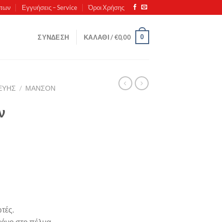
ντων
Εγγυήσεις – Service
Όροι Χρήσης
0
ΣΎΝΔΕΣΗ
ΚΑΛΆΘΙ /
€
0,00
ΚΕΥΗΣ
/
ΜΑΝΣΌΝ
ν
τές.
μόνο στο πέλμα