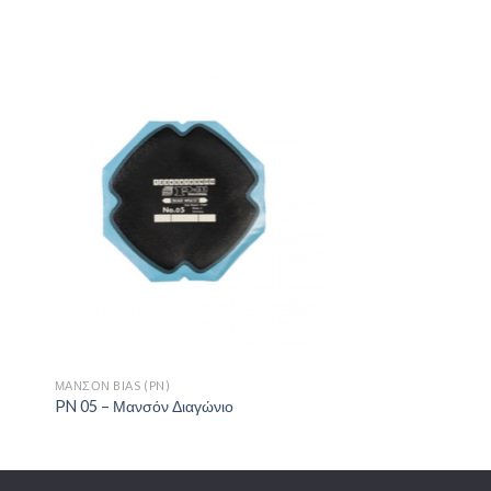
ήκη
Πρόσθήκη
στα
στην λίστα
ιών
επιθυμιών
+
ΜΑΝΣΌΝ BIAS (PN)
PN 05 – Μανσόν Διαγώνιο