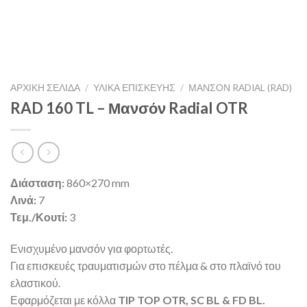
ΑΡΧΙΚΉ ΣΕΛΊΔΑ
/
ΥΛΙΚΑ ΕΠΙΣΚΕΥΗΣ
/
ΜΑΝΣΌΝ RADIAL (RAD)
RAD 160 TL – Μανσόν Radial OTR
Διάσταση:
860×270 mm
Λινά:
7
Τεμ./Κουτί:
3
Ενισχυμένο μανσόν για φορτωτές.
Για επισκευές τραυματισμών στο πέλμα & στο πλαϊνό του
ελαστικού.
Εφαρμόζεται με κόλλα
TIP TOP OTR, SC BL & FD BL.