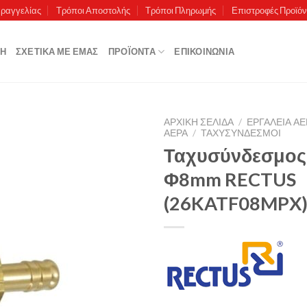
αραγγελίας
Τρόποι Αποστολής
Τρόποι Πληρωμής
Επιστροφές Προϊό
ΚΉ
ΣΧΕΤΙΚΆ ΜΕ ΕΜΆΣ
ΠΡΟΪΌΝΤΑ
ΕΠΙΚΟΙΝΩΝΊΑ
ΑΡΧΙΚΉ ΣΕΛΊΔΑ
/
ΕΡΓΑΛΕΙΑ Α
ΑΈΡΑ
/
ΤΑΧΥΣΎΝΔΕΣΜΟΙ
Ταχυσύνδεσμος
Φ8mm RECTUS
Πρόσθήκη
στην λίστα
(26KATF08MPX
επιθυμιών