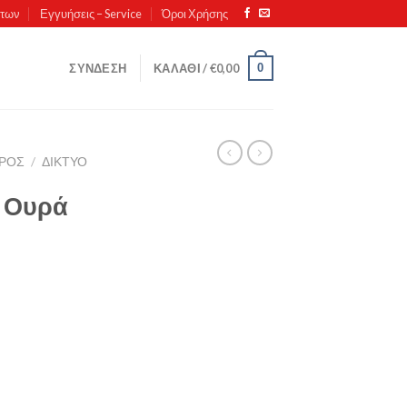
ντων
Εγγυήσεις – Service
Όροι Χρήσης
0
ΣΎΝΔΕΣΗ
ΚΑΛΆΘΙ /
€
0,00
ΕΡΟΣ
/
ΔΊΚΤΥΟ
 Ουρά
)