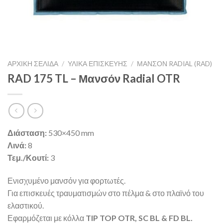
ΑΡΧΙΚΉ ΣΕΛΊΔΑ
/
ΥΛΙΚΑ ΕΠΙΣΚΕΥΗΣ
/
ΜΑΝΣΌΝ RADIAL (RAD)
RAD 175 TL – Μανσόν Radial OTR
Διάσταση:
530×450 mm
Λινά:
8
Τεμ./Κουτί:
3
Ενισχυμένο μανσόν για φορτωτές.
Για επισκευές τραυματισμών στο πέλμα & στο πλαϊνό του
ελαστικού.
Εφαρμόζεται με κόλλα
TIP TOP OTR, SC BL & FD BL.