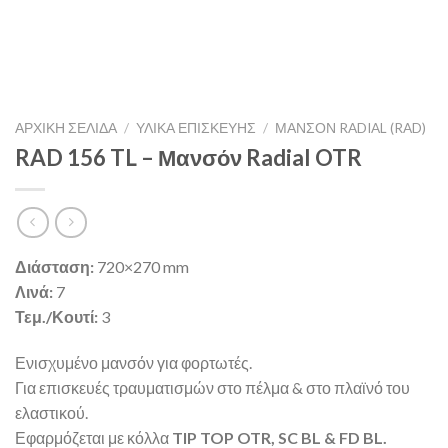
ΑΡΧΙΚΉ ΣΕΛΊΔΑ
/
ΥΛΙΚΑ ΕΠΙΣΚΕΥΗΣ
/
ΜΑΝΣΌΝ RADIAL (RAD)
RAD 156 TL – Μανσόν Radial OTR
Διάσταση:
720×270 mm
Λινά:
7
Τεμ./Κουτί:
3
Ενισχυμένο μανσόν για φορτωτές.
Για επισκευές τραυματισμών στο πέλμα & στο πλαϊνό του
ελαστικού.
Εφαρμόζεται με κόλλα
TIP TOP OTR, SC BL & FD BL.